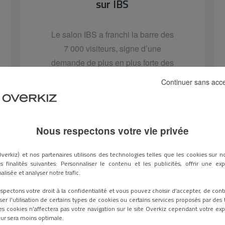
sur IBS
Le salon IBS a franchi la barre des
7 000 visiteurs, signe d’une
demande de plus en plus forte des
publics concernés par la...
Continuer sans acc
Nous respectons votre vie privée
lun. 2 décembre 2024
verkiz) et nos partenaires utilisons des technologies telles que les cookies sur no
s finalités suivantes: Personnaliser le contenu et les publicités, offrir une ex
alisée et analyser notre trafic.
spectons votre droit à la confidentialité et vous pouvez choisir d’accepter, de cont
ser l'utilisation de certains types de cookies ou certains services proposés par des t
es cookies n’affectera pas votre navigation sur le site Overkiz cependant votre ex
teur sera moins optimale.