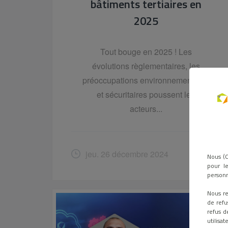
bâtiments tertiaires en
2025
Tout bouge en 2025 ! Les
évolutions règlementaires, les
préoccupations environnementales
et sécuritaires poussent les
acteurs...
jeu. 26 décembre 2024
Nous (O
pour le
personn
Nous re
de refu
refus d
utilisa