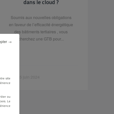
dans le cloud ?
Soumis aux nouvelles obligations
en faveur de l’efficacité énergétique
des bâtiments tertiaires , vous
cherchez une GTB pour...
epter →
mer. 5 juin 2024
tre site
périence
rôler ou
iers. Le
périence