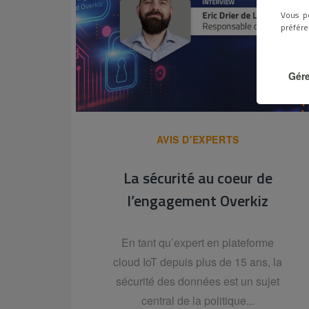
Vous p
préfére
Gére
AVIS D'EXPERTS
La sécurité au coeur de
l’engagement Overkiz
En tant qu’expert en plateforme
cloud IoT depuis plus de 15 ans, la
sécurité des données est un sujet
central de la politique...