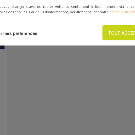
ouvez changer d'avis ou retirer votre consentement à tout moment via le ce
nces des cookies. Pour plus d’informations, veuillez consulter notre
politique de co
TOUT ACCE
r mes préférences