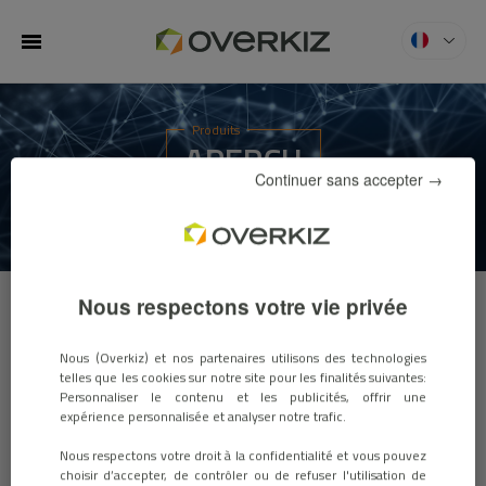
MENU
Produits
APERÇU
Continuer sans accepter →
Nous respectons votre vie privée
La plateforme IoT Overkiz
Nous (Overkiz) et nos partenaires utilisons des technologies
telles que les cookies sur notre site pour les finalités suivantes:
Personnaliser le contenu et les publicités, offrir une
L’infrastructure complète Overkiz en marque blanche ouverte et
expérience personnalisée et analyser notre trafic.
évolutive dédiée aux industriels, fournisseurs de services,
promoteurs immobiliers et distributeurs, permet de
Nous respectons votre droit à la confidentialité et vous pouvez
commercialiser rapidement des services connectés.
choisir d’accepter, de contrôler ou de refuser l'utilisation de