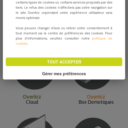
certains types de cookies ou certains services proposés par des
Notre plateforme, compatible avec la majorité des technologies
tiers. Le refus des cookies n’affectera pas votre navigation sur
du marché, facilite l’installation, le pilotage et la maintenance à
le site Overkiz cependant votre expérience utilisateur sera
distance d’une vaste gamme d’équipements multimarques.
moins optimale.
Overkiz ouvre ses API à ses clients et leurs partenaires afin
Vous pouvez changer d'avis ou retirer votre consentement à
d’intégrer des équipements et des services connectés
tout moment via le centre de préférences des cookies. Pour
répondant à tous les besoins.
plus d’informations, veuillez consulter notre
politique de
cookies
.
TOUT ACCEPTER
Gérer mes préférences
Overkiz
Overkiz
Cloud
Box Domotiques