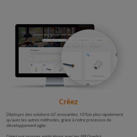
Créez
Déployez des solutions IoT innovantes, 10 fois plus rapidement
C
qu’avec les autres méthodes, grâce à notre processus de
d
développement agile.
E
t
Créez vos propres applications avec les API Overkiz.
d