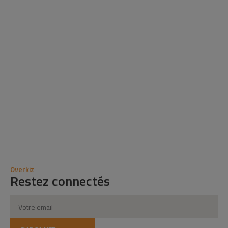
personnalisables
Des solutions flexibles et
évolutives
Overkiz
Restez connectés