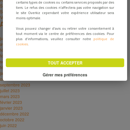
Ressources
certains types de cookies ou certains services proposés par des
Signaler-sur-la-Cybersecurite
tiers. Le refus des cookies n’affectera pas votre navigation sur
Solutions pour fabricants
le site Overkiz cependant votre expérience utilisateur sera
Votre mail a bien été envoyé
moins optimale.
Archives
Vous pouvez changer d'avis ou retirer votre consentement à
tout moment via le centre de préférences des cookies. Pour
juin 2026
plus d’informations, veuillez consulter notre
politique de
avril 2026
cookies
.
février 2026
février 2025
septembre 2024
TOUT ACCEPTER
février 2024
janvier 2024
Gérer mes préférences
octobre 2023
septembre 2023
juillet 2023
mars 2023
février 2023
janvier 2023
décembre 2022
octobre 2022
juin 2022