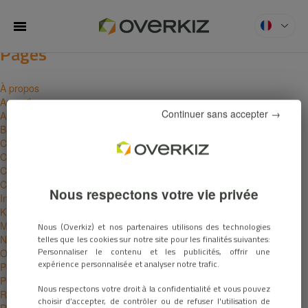
Rechercher :
Vous parcourez actuellement les archives du blog
MENU
Overkiz
pour
l’année 2022.
Pages
À propos
Accueil
Continuer sans accepter →
Aperçu produits
Bâtiments connectés
Carrières
Clients
Compatibilité
Contact
Nous respectons votre vie privée
Informations légales
Kizconnect
Maisons connectées
Nous (Overkiz) et nos partenaires utilisons des technologies
Nous rejoindre
telles que les cookies sur notre site pour les finalités suivantes:
Personnaliser le contenu et les publicités, offrir une
Offres d’emploi
expérience personnalisée et analyser notre trafic.
Politique de cookies
Postuler
Nous respectons votre droit à la confidentialité et vous pouvez
Règles de confidentialité
choisir d’accepter, de contrôler ou de refuser l'utilisation de