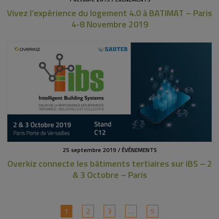
Vivez l’expérience du logement 4.0 à BATIMAT – Paris
4-8 Novembre 2019
25 septembre 2019 / ÉVÉNEMENTS
Overkiz connecte les bâtiments tertiaires sur IBS – 2
& 3 Octobre – Paris
1
2
3
…
5