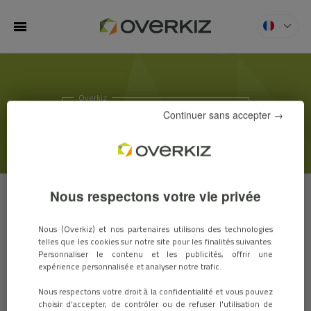
MENU
Overkiz
ACTUS & SALONS
Continuer sans accepter →
Nous respectons votre vie privée
ACTUS
SALONS
Nous (Overkiz) et nos partenaires utilisons des technologies
telles que les cookies sur notre site pour les finalités suivantes:
Personnaliser le contenu et les publicités, offrir une
expérience personnalisée et analyser notre trafic.
Les box Kizconnect® labellisées ACT
Nous respectons votre droit à la confidentialité et vous pouvez
FOR GREEN®
choisir d’accepter, de contrôler ou de refuser l'utilisation de