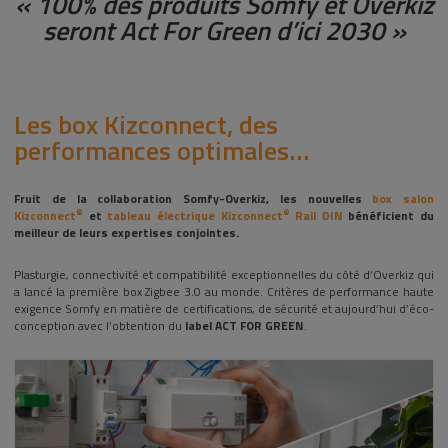
« 100% des produits Somfy et Overkiz
seront Act For Green d’ici 2030 »
Les box Kizconnect, des
performances optimales…
Fruit de la collaboration Somfy-Overkiz, les nouvelles
box salon
®
®
Kizconnect
et
tableau électrique Kizconnect
Rail DIN
bénéficient du
meilleur de leurs expertises conjointes.
Plasturgie, connectivité et compatibilité exceptionnelles du côté d’Overkiz qui
a lancé la première box Zigbee 3.0 au monde. Critères de performance haute
exigence Somfy en matière de certifications, de sécurité et aujourd’hui d’éco-
conception avec l’obtention du
label ACT FOR GREEN
.