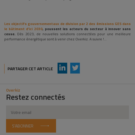
Les objectifs gouvernementaux de division par 2 des émissions GES dans
le bâtiment d’ici 2030
, poussent les acteurs du secteur à innover sans
cesse.
Dès 2023, de nouvelles solutions connectées pour une meilleure
performance énergétique sont à venir chez Overkiz. A suivre !…
AddThis Sharing Buttons
Share to LinkedIn
Share to Twitter
PARTAGER CET ARTICLE
Overkiz
Restez connectés
S'ABONNER