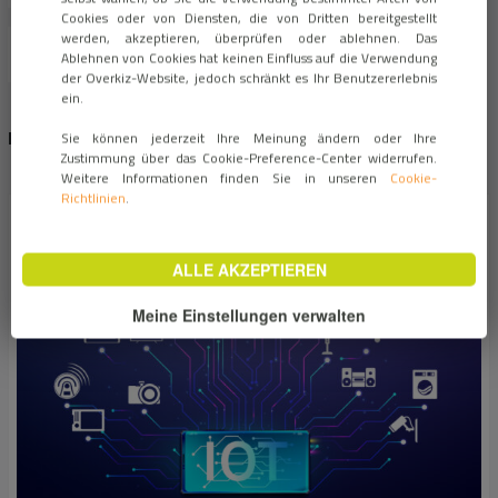
Cookies oder von Diensten, die von Dritten bereitgestellt
werden, akzeptieren, überprüfen oder ablehnen. Das
Ablehnen von Cookies hat keinen Einfluss auf die Verwendung
der Overkiz-Website, jedoch schränkt es Ihr Benutzererlebnis
ein.
NEUSTE NACHRICHTEN
1
2
›
Sie können jederzeit Ihre Meinung ändern oder Ihre
Zustimmung über das Cookie-Preference-Center widerrufen.
Weitere Informationen finden Sie in unseren
Cookie-
Richtlinien
.
ALLE AKZEPTIEREN
Meine Einstellungen verwalten