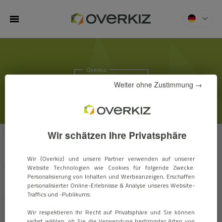
MENU
Overkiz
KIZBLOG
Weiter ohne Zustimmung →
Wir schätzen Ihre Privatsphäre
ALLE
EXPERTEN MEINUNGEN
FALLSTUDEN
Wir (Overkiz) und unsere Partner verwenden auf unserer
Website Technologien wie Cookies für folgende Zwecke:
Personalisierung von Inhalten und Werbeanzeigen, Erschaffen
INNOVATIONEN
MARKET-TRENDS
personalisierter Online-Erlebnisse & Analyse unseres Website-
Traffics und -Publikums.
Wir respektieren Ihr Recht auf Privatsphäre und Sie können
VERANSTALTUNGEN
ARCHIV
selbst wählen, ob Sie die Verwendung bestimmter Arten von