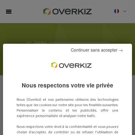
MENU
Overkiz
ACTUS & SALONS
Continuer sans accepter →
Nous respectons votre vie privée
ACTUS
SALONS
Nous (Overkiz) et nos partenaires utilisons des technologies
telles que les cookies sur notre site pour les finalités suivantes:
Personnaliser le contenu et les publicités, offrir une
expérience personnalisée et analyser notre trafic.
Overkiz présent au salon BIM World /
Nous respectons votre droit à la confidentialité et vous pouvez
solutions bas-carbone
choisir d’accepter, de contrôler ou de refuser l'utilisation de