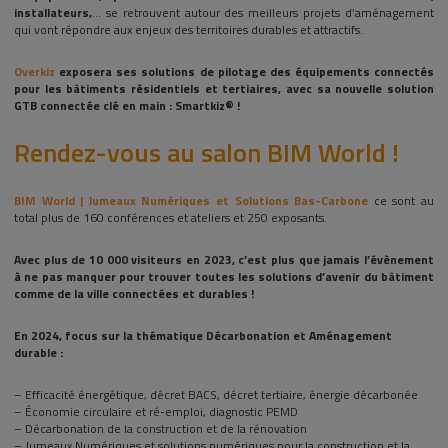
installateurs,
… se retrouvent autour des meilleurs projets d’aménagement
qui vont répondre aux enjeux des territoires durables et attractifs.
Overkiz
exposera ses solutions de pilotage des équipements connectés
pour les bâtiments résidentiels et tertiaires, avec sa nouvelle solution
GTB connectée clé en main : Smartkiz® !
Rendez-vous au salon BIM World !
BIM World | Jumeaux Numériques et Solutions Bas-Carbone
ce sont au
total plus de 160 conférences et ateliers et 250 exposants.
Avec plus de 10 000 visiteurs en 2023, c’est plus que jamais l’évènement
à ne pas manquer pour trouver toutes les solutions d’avenir du bâtiment
comme de la ville connectées et durables !
En 2024, focus sur la thématique Décarbonation et Aménagement
durable :
– Efficacité énergétique, décret BACS, décret tertiaire, énergie décarbonée
– Économie circulaire et ré-emploi, diagnostic PEMD
– Décarbonation de la construction et de la rénovation
– Jumeaux Numériques et solutions numériques pour la construction et la