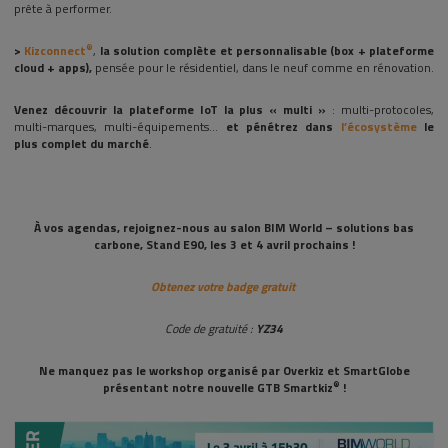
prête à performer.
®
>
Kizconnect
,
la solution complète et personnalisable (box + plateforme
cloud + apps),
pensée pour le résidentiel, dans le neuf comme en rénovation.
Venez découvrir
la plateforme IoT la plus « multi »
: multi-protocoles,
multi-marques, multi-équipements…
et pénétrez dans
l’écosystème
le
plus complet du marché
.
À
vos agendas, rejoignez-nous au salon BIM World – solutions bas
carbone,
Stand E90, les 3 et 4 avril prochains !
Obtenez votre badge gratuit
Code de gratuité :
YZ34
Ne manquez pas le workshop organisé par Overkiz et SmartGlobe
®
présentant notre nouvelle GTB Smartkiz
!