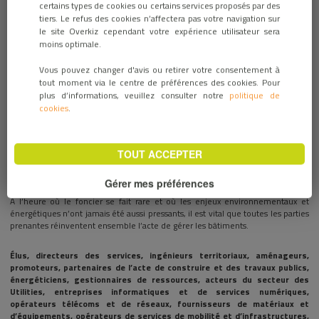
certains types de cookies ou certains services proposés par des
27 février 2024 / ÉVÉNEMENTS
tiers. Le refus des cookies n’affectera pas votre navigation sur
le site Overkiz cependant votre expérience utilisateur sera
moins optimale.
Vous pouvez changer d'avis ou retirer votre consentement à
tout moment via le centre de préférences des cookies. Pour
plus d’informations, veuillez consulter notre
politique de
cookies
.
TOUT ACCEPTER
Gérer mes préférences
A l’heure où le foncier se fait rare et où les enjeux environnementaux et
énergétiques n’ont jamais été aussi pressants, il est vital que toutes les parties
prenantes réinventent ensemble l’acte de gérer les bâtiments.
Élus, directeurs des services, ingénieurs territoriaux, aménageurs,
promoteurs, partenaires de l’acte de construire et des travaux publics,
énergéticiens, gestionnaires de ressources, acteurs du secteur des
Utilities, entreprises informatiques et de services numériques,
opérateurs télécoms et de réseaux, fournisseurs de matériaux et
d’équipements, opérateurs de services de mobilité et d’infrastructures,