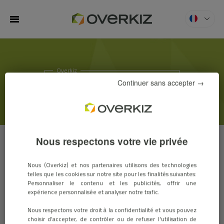
MENU
Overkiz
ACTUS & SALONS
Continuer sans accepter →
Nous respectons votre vie privée
ACTUS
SALONS
Nous (Overkiz) et nos partenaires utilisons des technologies
telles que les cookies sur notre site pour les finalités suivantes:
Personnaliser le contenu et les publicités, offrir une
expérience personnalisée et analyser notre trafic.
Nouveau Design Minibox
Nous respectons votre droit à la confidentialité et vous pouvez
20 septembre 2018 / INNOVATION PRODUITS
choisir d’accepter, de contrôler ou de refuser l'utilisation de