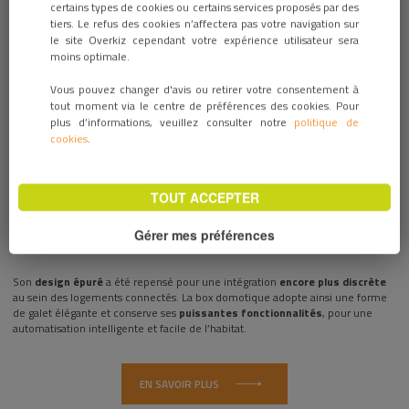
certains types de cookies ou certains services proposés par des
tiers. Le refus des cookies n’affectera pas votre navigation sur
le site Overkiz cependant votre expérience utilisateur sera
moins optimale.
Vous pouvez changer d'avis ou retirer votre consentement à
tout moment via le centre de préférences des cookies. Pour
plus d’informations, veuillez consulter notre
politique de
cookies
.
TOUT ACCEPTER
La Minibox est la solution idéale pour commercialiser rapidement votre
Gérer mes préférences
première solution d’habitat intelligent.
Son
design épuré
a été repensé pour une intégration
encore plus discrète
au sein des logements connectés. La box domotique adopte ainsi une forme
de galet élégante et conserve ses
puissantes fonctionnalités
, pour une
automatisation intelligente et facile de l’habitat.
EN SAVOIR PLUS