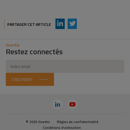
AddThis Sharing Buttons
Share to LinkedIn
Share to Twitter
PARTAGER CET ARTICLE
Overkiz
Restez connectés
S'ABONNER
© 2026 Overkiz
Règles de confidentialité
Conditions d'utilisation