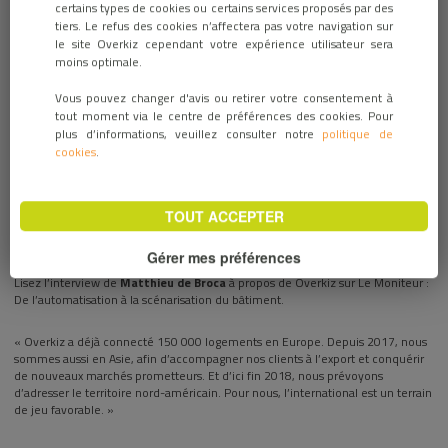
certains types de cookies ou certains services proposés par des
23 mai 2018 / ACTUALITÉS
tiers. Le refus des cookies n’affectera pas votre navigation sur
le site Overkiz cependant votre expérience utilisateur sera
moins optimale.
Vous pouvez changer d'avis ou retirer votre consentement à
tout moment via le centre de préférences des cookies. Pour
plus d’informations, veuillez consulter notre
politique de
cookies
.
TOUT ACCEPTER
Gérer mes préférences
Lisez l’interview de
Matthieu de Broca
à propos de Overkiz sur Le Moniteur :
De l’automatisation à la scénarisation du bâtiment.
« Overkiz a déjà connecté 150 000 logements en Europe. Depuis 2017, nous
sommes aussi en Asie, afin d’accompagner nos clients à l’export et conquérir
de nouveaux marchés prometteurs. Et d’ici fin 2018, nous prévoyons
d’adresser le territoire nord-américain. Pour nous, l’international est un terrain
de jeu favorable. »