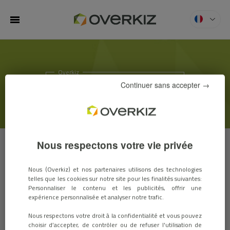
MENU
Overkiz
ACTUS & SALONS
Continuer sans accepter →
Nous respectons votre vie privée
ACTUS
SALONS
Nous (Overkiz) et nos partenaires utilisons des technologies
telles que les cookies sur notre site pour les finalités suivantes:
Personnaliser le contenu et les publicités, offrir une
expérience personnalisée et analyser notre trafic.
Interview de Matthieu de Broca à
Nous respectons votre droit à la confidentialité et vous pouvez
propos de Overkiz sur Le Moniteur
choisir d’accepter, de contrôler ou de refuser l'utilisation de