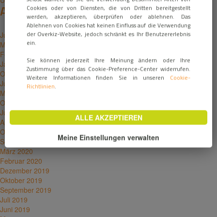
Unsere Lösungen
Archiv
Cookies oder von Diensten, die von Dritten bereitgestellt
werden, akzeptieren, überprüfen oder ablehnen. Das
Ablehnen von Cookies hat keinen Einfluss auf die Verwendung
der Overkiz-Website, jedoch schränkt es Ihr Benutzererlebnis
Juni 2026
ein.
März 2023
Februar 2023
Sie können jederzeit Ihre Meinung ändern oder Ihre
Januar 2023
Zustimmung über das Cookie-Preference-Center widerrufen.
Oktober 2022
Weitere Informationen finden Sie in unseren
Cookie-
Juni 2022
Richtlinien
.
März 2022
Oktober 2021
Juni 2021
ALLE AKZEPTIEREN
April 2021
Oktober 2020
Meine Einstellungen verwalten
September 2020
März 2020
Februar 2020
Dezember 2019
Oktober 2019
September 2019
Juli 2019
Juni 2019