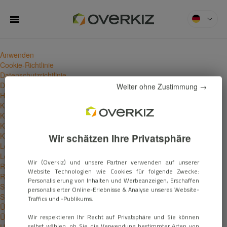
Suchen nach:
Du befindest dich im Blogarchiv von
MENU
Overkiz
für Dezember 2019.
Seiten
Anwenden
Cookie-Richtlinie
Datenschutzrichtlinie
Deine E-Mail wurde gesendet
Weiter ohne Zustimmung →
Heimautomatisierungslösungen
Karriere
Kompatibilität
Kontakt
Kunden
Wir schätzen Ihre Privatsphäre
Lösungen Für Gebäudeautomatisierungen
Lösungen Für Originalhersteller
Wir (Overkiz) und unsere Partner verwenden auf unserer
Rechtliche Informationen
Website Technologien wie Cookies für folgende Zwecke:
Ressources
Personalisierung von Inhalten und Werbeanzeigen, Erschaffen
Startseite
personalisierter Online-Erlebnisse & Analyse unseres Website-
Stellenangebote
Traffics und -Publikums.
Über Uns
Übersicht
Wir respektieren Ihr Recht auf Privatsphäre und Sie können
selbst wählen, ob Sie die Verwendung bestimmter Arten von