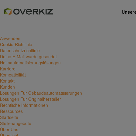
Suchen nach:
Du befindest dich im Blogarchiv von
Overkiz
für Februar 2017.
Unser
Seiten
Anwenden
Cookie-Richtlinie
Datenschutzrichtlinie
Deine E-Mail wurde gesendet
Heimautomatisierungslösungen
Karriere
Kompatibilität
Kontakt
Kunden
Lösungen Für Gebäudeautomatisierungen
Lösungen Für Originalhersteller
Rechtliche Informationen
Ressources
Startseite
Stellenangebote
Über Uns
Übersicht