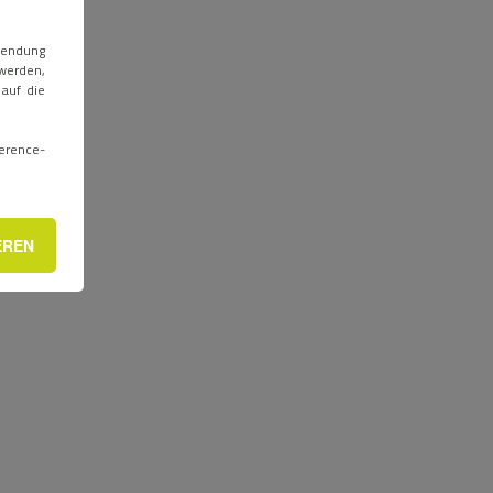
rwendung
werden,
 auf die
erence-
EREN