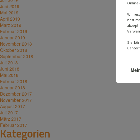
Juli 2019
Online-
Juni 2019
Mai 2019
Wir res
April 2019
bestim
März 2019
akzepti
Verwend
Februar 2019
Januar 2019
Sie kö
November 2018
Center 
Oktober 2018
September 2018
Juli 2018
Juni 2018
Mein
Mai 2018
Februar 2018
Januar 2018
Dezember 2017
November 2017
August 2017
Juli 2017
März 2017
Februar 2017
Kategorien