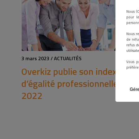
Nous (O
pour le
personn
Nous re
de refu
refus d
utilisa
3 mars 2023 / ACTUALITÉS
Vous p
préfére
Overkiz publie son index
d’égalité professionnelle
Gére
2022