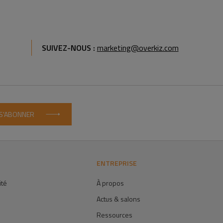
SUIVEZ-NOUS :
marketing@overkiz.com
S'ABONNER
ENTREPRISE
ité
À propos
Actus & salons
Ressources