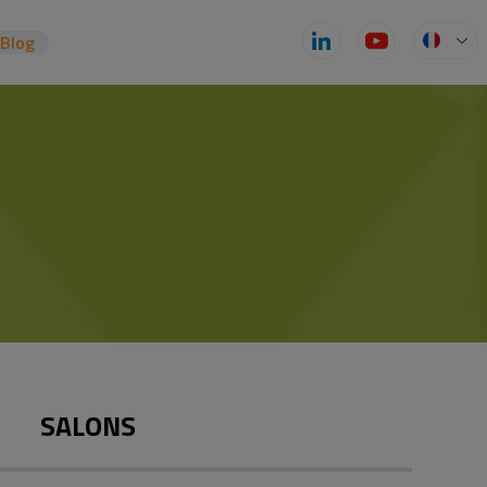
zBlog
SALONS