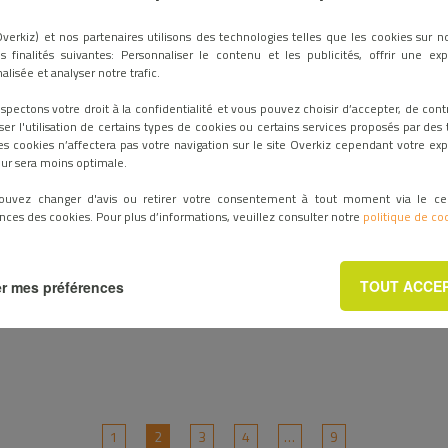
verkiz) et nos partenaires utilisons des technologies telles que les cookies sur no
s finalités suivantes: Personnaliser le contenu et les publicités, offrir une ex
alisée et analyser notre trafic.
spectons votre droit à la confidentialité et vous pouvez choisir d’accepter, de cont
ser l'utilisation de certains types de cookies ou certains services proposés par des t
es cookies n’affectera pas votre navigation sur le site Overkiz cependant votre ex
teur sera moins optimale.
27 février 2023 / ACTUALITÉS
ouvez changer d'avis ou retirer votre consentement à tout moment via le ce
nces des cookies. Pour plus d’informations, veuillez consulter notre
politique de co
Laponie Trophy 10-14 Mars
2023 – Overkiz soutient un
TOUT ACCE
r mes préférences
duo de choc
1
2
3
4
…
9