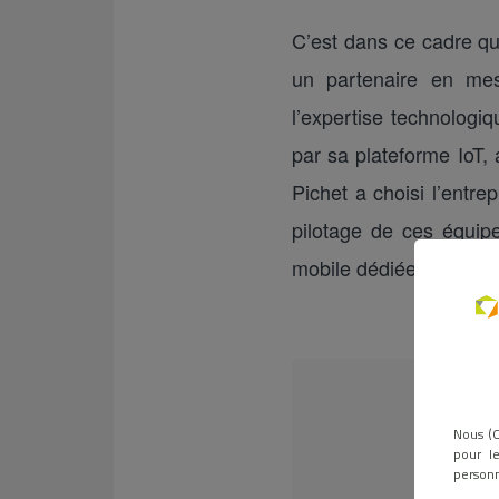
C’est dans ce cadre qu
un partenaire en me
l’expertise technologiq
par sa plateforme IoT, 
Pichet a choisi l’entre
pilotage de ces équip
mobile dédiée.
Nous (O
pour le
personn