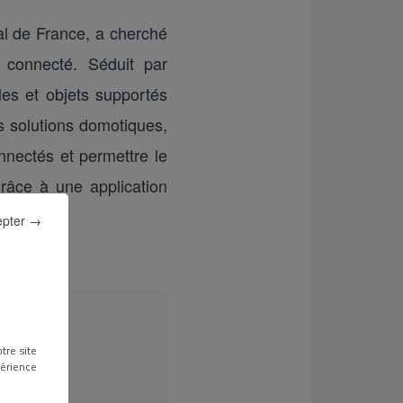
al de France, a cherché
connecté. Séduit par
oles et objets supportés
es solutions domotiques,
onnectés et permettre le
râce à une application
epter →
tre site
périence