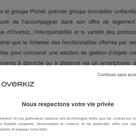
e le groupe Pichet, premier groupe immobilier unifamili
sure de l’accompagner dans son offre de logement 
ue d’Overkiz, l’interopérabilité et la variété des protoc
ainsi que la richesse des fonctionnalités offertes par s
prise pour concevoir une solution de gestion d’objets c
ements à domicile ou à distance via un smartphone, g
Continuer sans acc
Nous respectons votre vie privée
verkiz) et nos partenaires utilisons des technologies telles que les cookies sur no
s finalités suivantes: Personnaliser le contenu et les publicités, offrir une ex
alisée et analyser notre trafic.