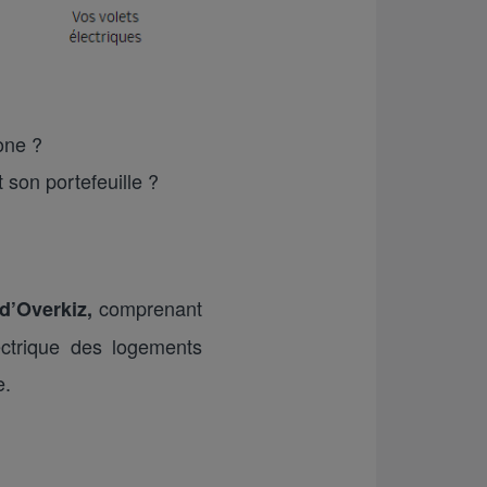
one ?
 son portefeuille ?
comprenant
d’Overkiz,
ectrique des logements
e.