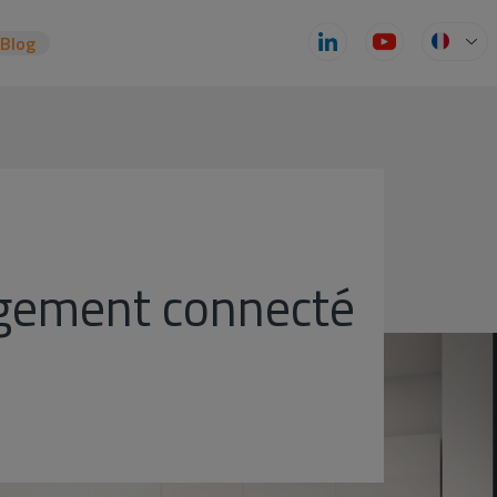
zBlog
logement connecté