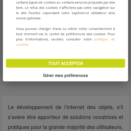
certains types de cookies ou certains services proposés par des
sécurité des
tiers. Le refus des cookies n’affectera pas votre navigation sur
le site Overkiz cependant votre expérience utilisateur sera
moins optimale.
données : que dit la
Vous pouvez changer d'avis ou retirer votre consentement à
tout moment via le centre de préférences des cookies. Pour
plus d’informations, veuillez consulter notre
politique de
loi ?
cookies
.
TOUT ACCEPTER
TENDANCES MARCHÉ
Gérer mes préférences
Le développement de l’internet des objets, s’il
s’avère être apporteur de solutions novatrices et
pratiques pour la grande majorité des utilisateurs,