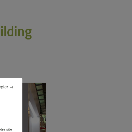
ilding
epter →
tre site