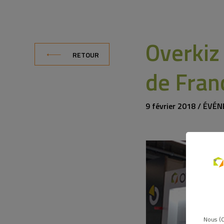
Overkiz
RETOUR
de Fran
9 février 2018 / ÉV
Nous (O