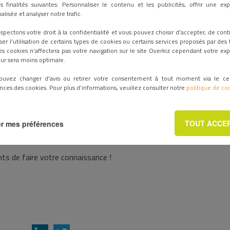
s finalités suivantes: Personnaliser le contenu et les publicités, offrir une ex
alisée et analyser notre trafic.
spectons votre droit à la confidentialité et vous pouvez choisir d’accepter, de cont
ser l'utilisation de certains types de cookies ou certains services proposés par des t
es cookies n’affectera pas votre navigation sur le site Overkiz cependant votre ex
teur sera moins optimale.
ouvez changer d'avis ou retirer votre consentement à tout moment via le ce
nces des cookies. Pour plus d’informations, veuillez consulter notre
politique de co
u salon
Light+Building de Francfort, du 18 au 23 mars 2018
.
TOUT ACCE
r mes préférences
ur le stand B80, Hall 9.1.
s de faire votre connaissance !
AddThis Sharing Buttons
Share to LinkedIn
Share to Twitter