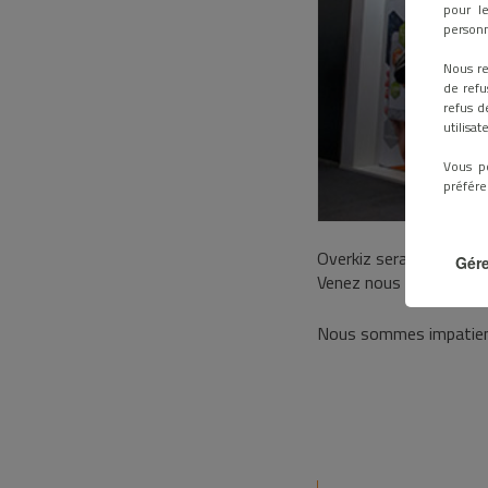
pour le
personn
Nous re
de refu
refus d
utilisa
Vous p
préfére
Overkiz sera présent a
Gére
Venez nous rencontrer s
Nous sommes impatient