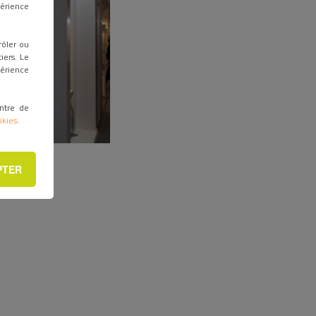
périence
rôler ou
iers. Le
périence
ntre de
okies
.
PTER