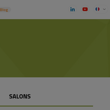
zBlog
SALONS