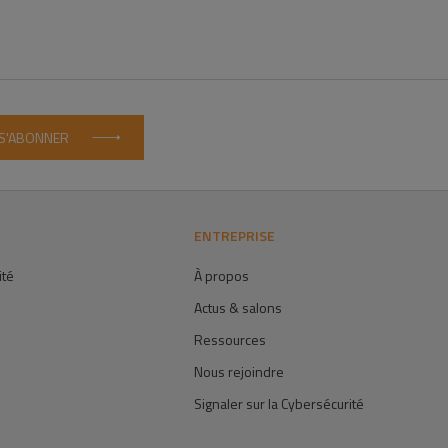
S'ABONNER
ENTREPRISE
ité
À propos
Actus & salons
Ressources
Nous rejoindre
Signaler sur la Cybersécurité