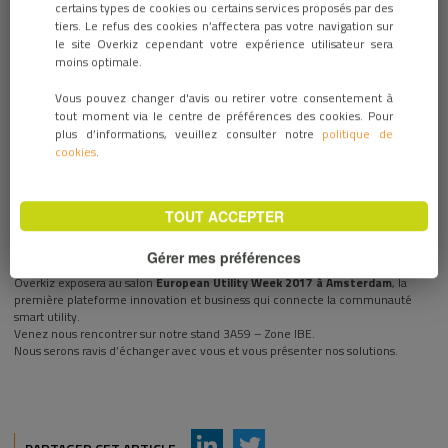
certains types de cookies ou certains services proposés par des
13 novembre 2017 / ÉVÉNEMENTS
tiers. Le refus des cookies n’affectera pas votre navigation sur
le site Overkiz cependant votre expérience utilisateur sera
moins optimale.
Vous pouvez changer d'avis ou retirer votre consentement à
tout moment via le centre de préférences des cookies. Pour
plus d’informations, veuillez consulter notre
politique de
cookies
.
TOUT ACCEPTER
Gérer mes préférences
Overkiz exposera au salon
European Utility Week 2017 à Amsterdam
, la
première plateforme innovation et business qui connecte la communauté
smart utility.
Venez nous rencontrer sur notre stand 3A59 – Zone IBE.
Nous serons ravis d’échanger avec vous et vous présenter nos solutions.
AddThis Sharing Buttons
Share to LinkedIn
Share to Twitter