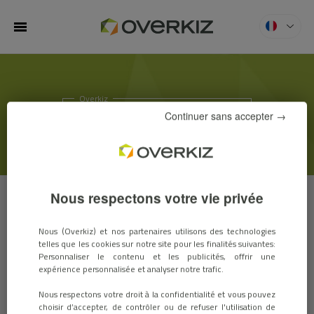
MENU
Overkiz
ACTUS & SALONS
Continuer sans accepter →
Nous respectons votre vie privée
ACTUS
SALONS
Nous (Overkiz) et nos partenaires utilisons des technologies
telles que les cookies sur notre site pour les finalités suivantes:
Personnaliser le contenu et les publicités, offrir une
expérience personnalisée et analyser notre trafic.
Overkiz sera au salon EUW
Nous respectons votre droit à la confidentialité et vous pouvez
Amsterdam
choisir d’accepter, de contrôler ou de refuser l'utilisation de