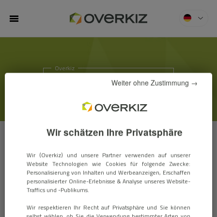
MENU
Overkiz
ACTUS & SALONS
Weiter ohne Zustimmung →
Wir schätzen Ihre Privatsphäre
NACHRICHTEN
EVENTS
Wir (Overkiz) und unsere Partner verwenden auf unserer
Website Technologien wie Cookies für folgende Zwecke:
Personalisierung von Inhalten und Werbeanzeigen, Erschaffen
personalisierter Online-Erlebnisse & Analyse unseres Website-
ZigBee 3.0 certification for Hattara
Traffics und -Publikums.
Rail DIN and SmartKiz
Wir respektieren Ihr Recht auf Privatsphäre und Sie können
selbst wählen, ob Sie die Verwendung bestimmter Arten von