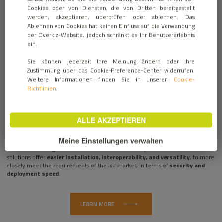
5 Juni 2018 / PRODUCT INNOVATIONS
Cookies oder von Diensten, die von Dritten bereitgestellt
werden, akzeptieren, überprüfen oder ablehnen. Das
Ablehnen von Cookies hat keinen Einfluss auf die Verwendung
der Overkiz-Website, jedoch schränkt es Ihr Benutzererlebnis
ein.
Sie können jederzeit Ihre Meinung ändern oder Ihre
Zustimmung über das Cookie-Preference-Center widerrufen.
Weitere Informationen finden Sie in unseren
Cookie-
Richtlinien
.
ALLE AKZEPTIEREN
The
Hattara Rail DIN
gateway and the
SmartKiz box
for connected homes
Meine Einstellungen verwalten
have obtained
ZigBee 3.0 certification
. With this open standard, Overkiz
solutions offer
easier installation, interoperability, and versatility
, to more
closely meet the requirements of the IoT market, in terms of
security and
deployment speed
.
LEARN MORE