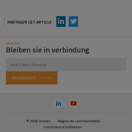
AddThis Sharing Buttons
Share to LinkedIn
Share to Twitter
PARTAGER CET ARTICLE
Overkiz
Bleiben sie in verbindung
ABONNIEREN
© 2026 Overkiz
Règles de confidentialité
Conditions d'utilisation